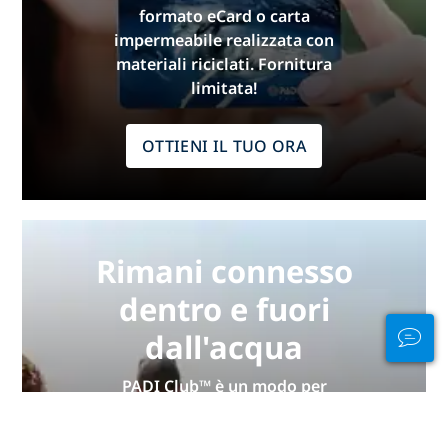
formato eCard o carta
impermeabile realizzata con
materiali riciclati. Fornitura
limitata!
OTTIENI IL TUO ORA
Rimani connesso
dentro e fuori
dall'acqua
PADI Club™ è un modo per
incontrare subacquei, mantenere
aggiornate le tue abilità e