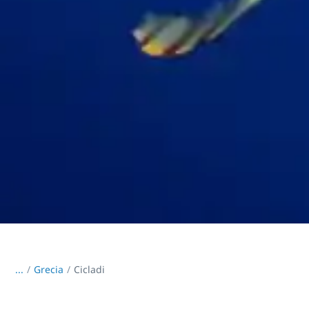
...
/
Grecia
Cicladi