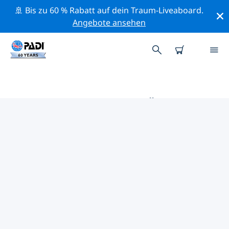
🚢 Bis zu 60 % Rabatt auf dein Traum-Liveaboard.
Angebote ansehen
DIE BESTEN TAUCHPLÄTZE IM
UMKREIS VON NEUSIEDLER SEE
Derzeit sind 5 Tauchplätze im Umkreis von Neusiedler
See gelistet: 4 See-Tauchgänge, 3 Strand-Tauchgänge
und 2 Sandboden-Tauchgänge.
Mithilfe der Filter und der interaktiven Karte kannst du
die Tauchplätze im Umkreis von Neusiedler See
erkunden. Auf der jeweiligen Detailseite erhältst du
mehr Infos über den Tauchplatz; wenn er dir bekannt
ist, kannst du für ihn abstimmen.