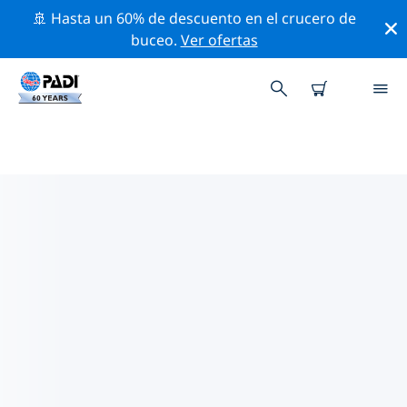
🚢 Hasta un 60% de descuento en el crucero de
buceo.
Ver ofertas
LOS MEJORES SITIOS DE BUCEO
CERCA DE NEUSIEDL
Actualmente, hay 5 sitios de buceo publicados cerca
de Neusiedl, de los cuales 4 son Lago inmersiones, 3
son Playa inmersiones y 2 son Fondo arenoso
inmersiones.
Explora los sitios de buceo cercanos a Neusiedl con la
ayuda de los filtros de arriba o el mapa interactivo.
También puedes echar un vistazo a la página de
información de cada sitio de buceo y emitir tu voto si