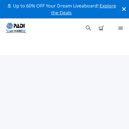
🚢 Up to 60% OFF Your Dream Liveaboard!
Explore
the Deals
TOPDUIKLOCATIES ROND
NEUSIEDLERMEER
Er zijn momenteel 5 duikplekken vermeld rond
Neusiedlermeer, waarvan 4 zijn Meer duiken, 3 zijn
Strand duiken En 2 zijn Zandbodem duiken.
Verken de duiklocatie rond Neusiedlermeer met
behulp van de bovenstaande filters of de interactieve
kaart. Bekijk ook de detailpagina van elke duiklocatie
en breng uw stem uit als u de locatie kent.