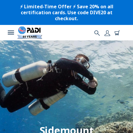
⚡️ Limited-Time Offer ⚡️ Save 20% on all
certification cards. Use code DIVE20 at
checkout.
Sidemount