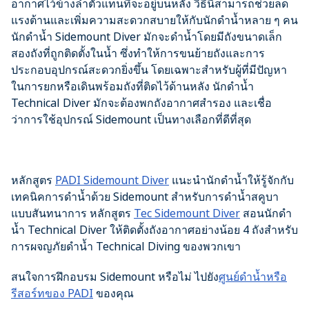
อากาศไว้ข้างลำตัวแทนที่จะอยู่บนหลัง วิธีนี้สามารถช่วยลด
แรงต้านและเพิ่มความสะดวกสบายให้กับนักดำน้ำหลาย ๆ คน
นักดำน้ำ Sidemount Diver มักจะดำน้ำโดยมีถังขนาดเล็ก
สองถังที่ถูกติดตั้งในน้ำ ซึ่งทำให้การขนย้ายถังและการ
ประกอบอุปกรณ์สะดวกยิ่งขึ้น โดยเฉพาะสำหรับผู้ที่มีปัญหา
ในการยกหรือเดินพร้อมถังที่ติดไว้ด้านหลัง นักดำน้ำ
Technical Diver มักจะต้องพกถังอากาศสำรอง และเชื่อ
ว่าการใช้อุปกรณ์ Sidemount เป็นทางเลือกที่ดีที่สุด
หลักสูตร
PADI Sidemount Diver
แนะนำนักดำน้ำให้รู้จักกับ
เทคนิคการดำน้ำด้วย Sidemount สำหรับการดำน้ำสคูบา
แบบสันทนาการ หลักสูตร
Tec Sidemount Diver
สอนนักดำ
น้ำ Technical Diver ให้ติดตั้งถังอากาศอย่างน้อย 4 ถังสำหรับ
การผจญภัยดำน้ำ Technical Diving ของพวกเขา
สนใจการฝึกอบรม Sidemount หรือไม่ ไปยัง
ศูนย์ดำน้ำหรือ
รีสอร์ทของ PADI
ของคุณ