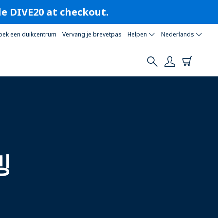
ode DIVE20 at checkout.
oek een duikcentrum
Vervang je brevetpas
Helpen
Nederlands
빙