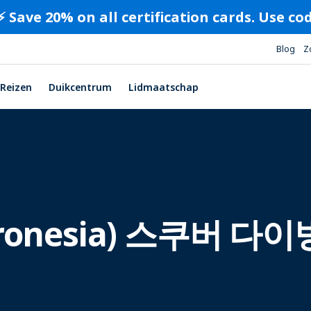
⚡️ Save 20% on all certification cards. Use c
Blog
Z
Reizen
Duikcentrum
Lidmaatschap
onesia) 스쿠버 다이