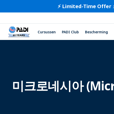
⚡️ Limited-Time Offer 
Cursussen
PADI Club
Bescherming
미크로네시아 (Micr