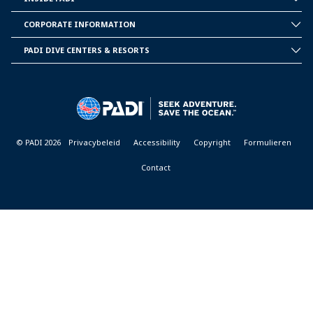
INSIDE
PADI
CORPORATE INFORMATION
CORPORATE
INFORMATION
PADI DIVE CENTERS & RESORTS
PADI
DIVE
CENTER
&
RESORTS
© PADI 2026
Privacybeleid
Accessibility
Copyright
Formulieren
Contact