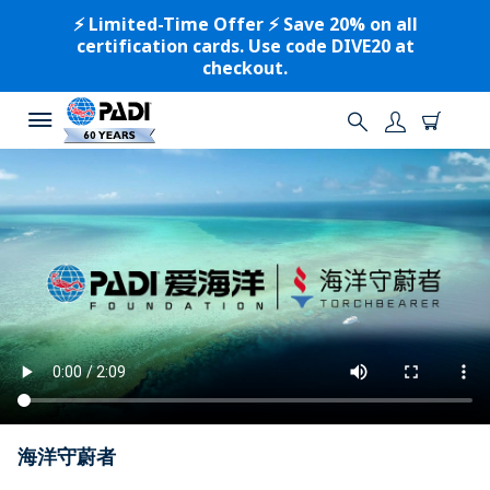
⚡️ Limited-Time Offer ⚡️ Save 20% on all
certification cards. Use code DIVE20 at
checkout.
海洋守蔚者