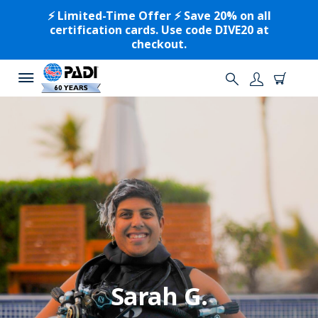
⚡️ Limited-Time Offer ⚡️ Save 20% on all
certification cards. Use code DIVE20 at
checkout.
Sarah G.