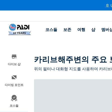
🚢 
코스들
보존
여행
샵
멤버
카리브해주변의 주요 
다이브 샵
위의 필터나 대화형 지도를 사용하여 카리브해
다이빙 포인트
코스들