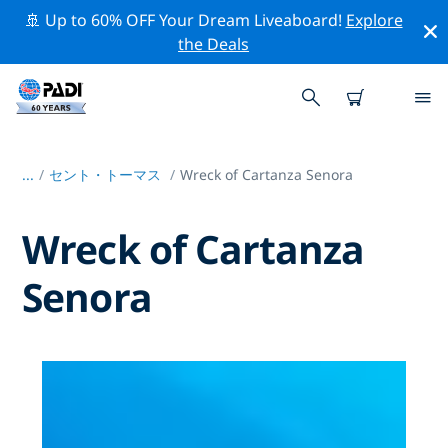
🚢 Up to 60% OFF Your Dream Liveaboard!
Explore
the Deals
...
/
セント・トーマス
Wreck of Cartanza Senora
Wreck of Cartanza
Senora