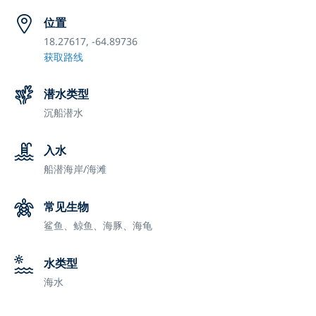
位置
18.27617, -64.89736
获取路线
潜水类型
沉船潜水
入水
船潜
海岸/海滩
常见生物
鲨鱼、鲸鱼、海豚、海龟
水类型
海水