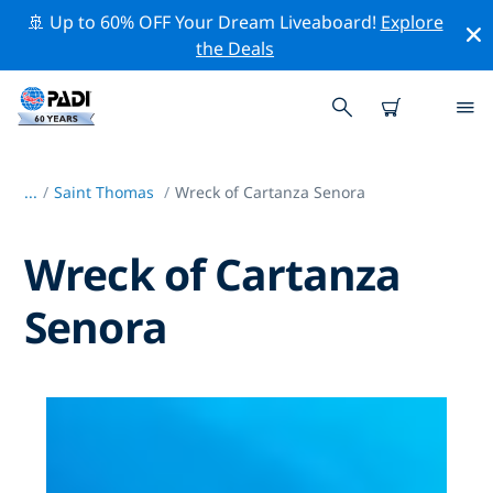
🚢 Up to 60% OFF Your Dream Liveaboard!
Explore
the Deals
...
/
Saint Thomas
Wreck of Cartanza Senora
Wreck of Cartanza
Senora