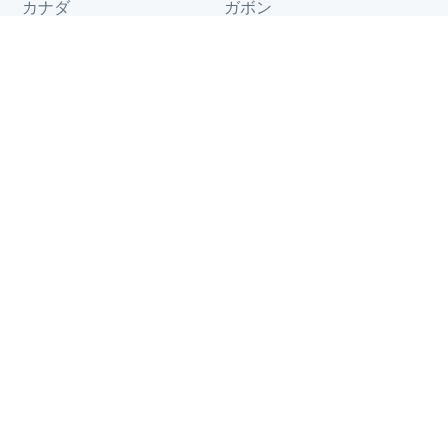
カナダ
ガボン
ガーナ
ギニア
グアム
ケニア
コモロ
コンゴ
サモア
ジブチ
スイス
チャド
ツバル
トルコ
トンガ
トーゴ
ドイツ
ナウル
ニウエ
ハイチ