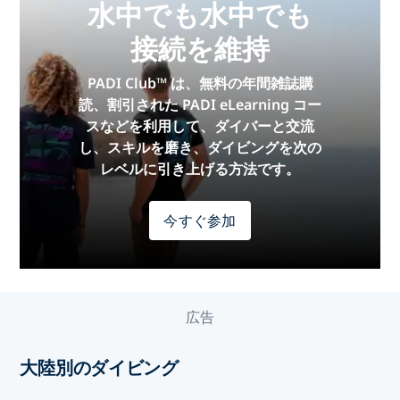
水中でも水中でも
接続を維持
PADI Club™ は、無料の年間雑誌購
読、割引された PADI eLearning コー
スなどを利用して、ダイバーと交流
し、スキルを磨き、ダイビングを次の
レベルに引き上げる方法です。
今すぐ参加
広告
大陸別のダイビング