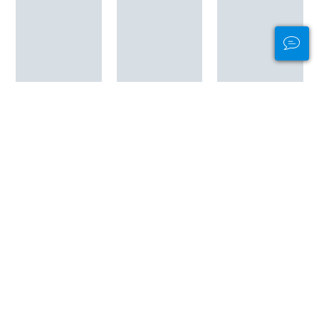
TOUS LES SITES DE PLONGÉE ST THOMAS
Publicité
Plongée par continent