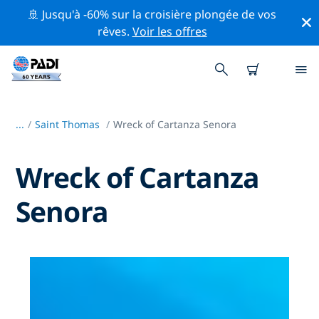
🚢 Jusqu'à -60% sur la croisière plongée de vos
rêves.
Voir les offres
...
/
Saint Thomas
Wreck of Cartanza Senora
Wreck of Cartanza
Senora