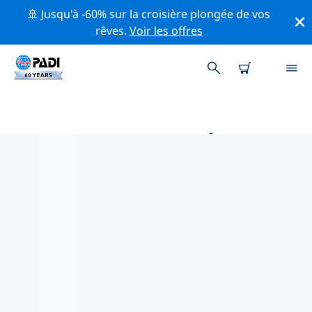
🚢 Jusqu'à -60% sur la croisière plongée de vos
rêves.
Voir les offres
PRINCIPALES ACTIVITÉS DE
CONSERVATION AUTOUR DE
EUROPE
Explorez les activités de conservation autour de
Europe à l'aide des filtres ci-dessus ou de la carte
interactive.