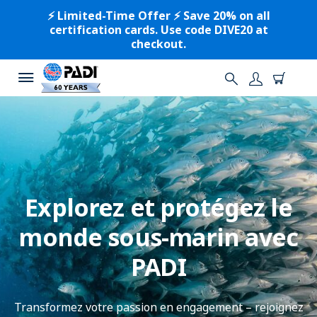
⚡️ Limited-Time Offer ⚡️ Save 20% on all
certification cards. Use code DIVE20 at
checkout.
Explorez et protégez le
monde sous-marin avec
PADI
Transformez votre passion en engagement – rejoignez