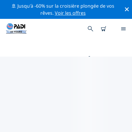
🚢 Jusqu'à -60% sur la croisière plongée de vos
rêves.
Voir les offres
PRINCIPALES ACTIVITÉS DE
CONSERVATION AUTOUR DE
EUROPE
Explorez les activités de conservation autour de
Europe à l'aide des filtres ci-dessus ou de la carte
interactive.