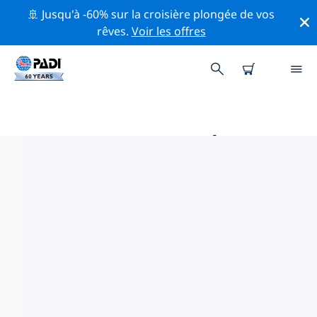
🚢 Jusqu'à -60% sur la croisière plongée de vos
rêves.
Voir les offres
PRINCIPALES ACTIVITÉS DE
CONSERVATION AUTOUR DE
EUROPE
Explorez les activités de conservation autour de
Europe à l'aide des filtres ci-dessus ou de la carte
interactive.