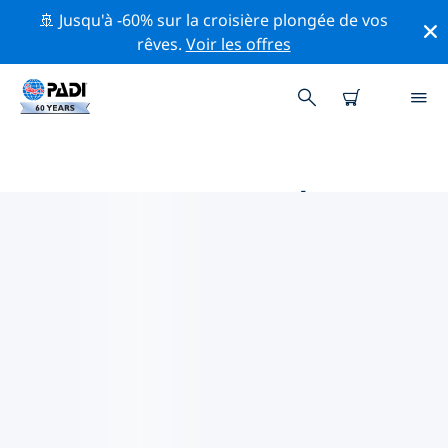
🚢 Jusqu'à -60% sur la croisière plongée de vos
rêves.
Voir les offres
PRINCIPALES ACTIVITÉS DE
CONSERVATION AUTOUR DE
EUROPE
Explorez les activités de conservation autour de
Europe à l'aide des filtres ci-dessus ou de la carte
interactive.