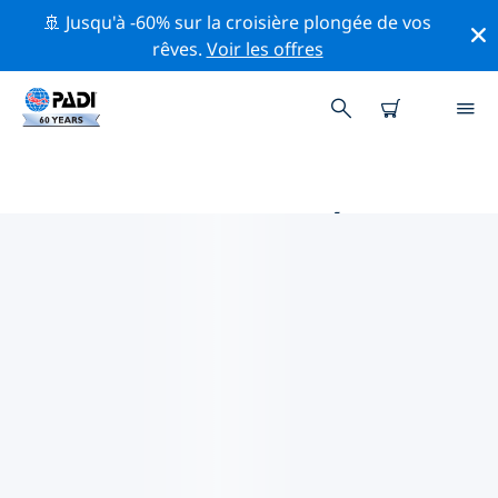
🚢 Jusqu'à -60% sur la croisière plongée de vos
rêves.
Voir les offres
PRINCIPALES ACTIVITÉS DE
CONSERVATION AUTOUR DE
EUROPE
Explorez les activités de conservation autour de
Europe à l'aide des filtres ci-dessus ou de la carte
interactive.