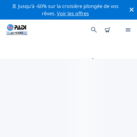
🚢 Jusqu'à -60% sur la croisière plongée de vos
rêves.
Voir les offres
PRINCIPALES ACTIVITÉS DE
CONSERVATION AUTOUR DE
EUROPE
Explorez les activités de conservation autour de
Europe à l'aide des filtres ci-dessus ou de la carte
interactive.