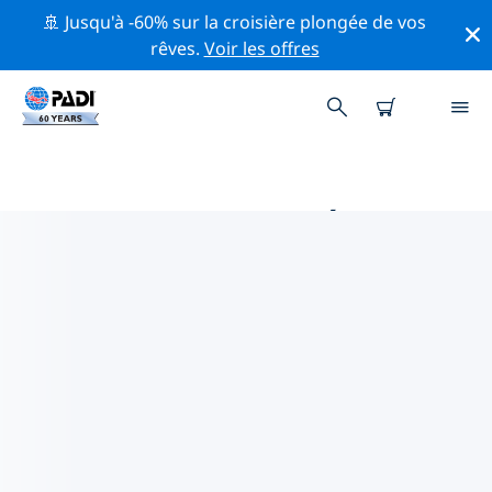
🚢 Jusqu'à -60% sur la croisière plongée de vos
rêves.
Voir les offres
PRINCIPALES ACTIVITÉS DE
CONSERVATION AUTOUR DE
EUROPE
Explorez les activités de conservation autour de
Europe à l'aide des filtres ci-dessus ou de la carte
interactive.