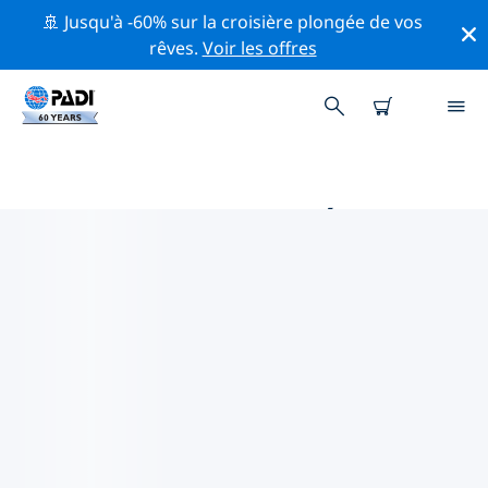
🚢 Jusqu'à -60% sur la croisière plongée de vos
rêves.
Voir les offres
PRINCIPALES ACTIVITÉS DE
CONSERVATION AUTOUR DE
EUROPE
Explorez les activités de conservation autour de
Europe à l'aide des filtres ci-dessus ou de la carte
interactive.