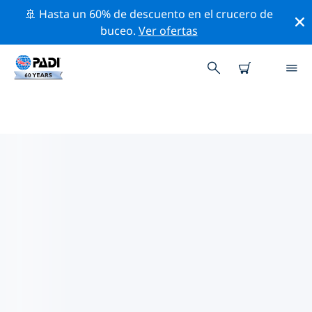
🚢 Hasta un 60% de descuento en el crucero de
buceo.
Ver ofertas
LAS MEJORES ACTIVIDADES DE
CONSERVACIÓN CERCA DE
EUROPA
Descubre las actividades de conservación cerca de
Europa con la ayuda de los filtros de arriba o con el
mapa interactivo.