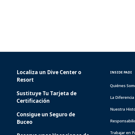
Localiza un Dive Center o
PADI
INSIDE
INSIDE PADI
SERVICES
PADI
Resort
Quiénes Som
Sustituye Tu Tarjeta de
La Diferenci
Certificación
Nuestra Histo
Consigue un Seguro de
Responsabili
Buceo
Trabajar en 