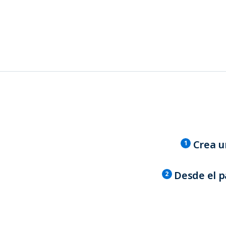
Crea u
1
Desde el p
2