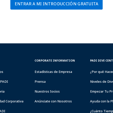
ENTRAR A MI INTRODUCCIÓN GRATUITA
CORPORATE
PADI
CORPORATE INFORMATION
PADI DIVE CEN
INFORMATION
DIVE
CENTER
os
Estadísticas de Empresa
¿Por qué Hace
&
RESORTS
a PADI
Prensa
Niveles de Div
ria
Nuestros Socios
Empezar Tu Pr
dad Corporativa
Anúnciate con Nosotros
Ayuda con la P
PADI
¿Cuánto Tiemp