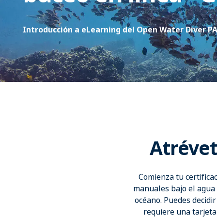
Introducción a eLearning del Open Water Diver P
Atrévet
Comienza tu certific
manuales bajo el agua
océano. Puedes decidir 
requiere una tarjeta