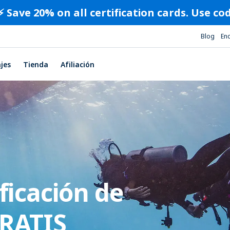
⚡️ Save 20% on all certification cards. Use c
Blog
En
ajes
Tienda
Afiliación
ficación de
GRATIS