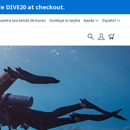
ode DIVE20 at checkout.
cuentra una tienda de buceo
Sustituye tu tarjeta
Ayuda
Español