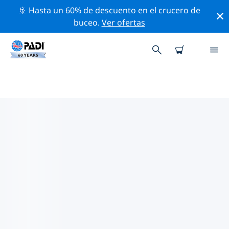
🚢 Hasta un 60% de descuento en el crucero de
buceo.
Ver ofertas
LAS MEJORES ACTIVIDADES DE
CONSERVACIÓN CERCA DE
EUROPA
Descubre las actividades de conservación cerca de
Europa con la ayuda de los filtros de arriba o con el
mapa interactivo.