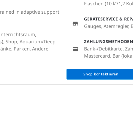
Flaschen (10 l/71,2 Ku
 trained in adaptive support
GERÄTESERVICE & RE
Gauges, Atemregler,
 Unterrichtsraum,
s), Shop, Aquarium/Deep
ZAHLUNGSMETHODEN
ränke, Parken, Andere
Bank-/Debitkarte, Za
Mastercard, Bar (lok
Shop kontaktieren