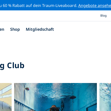
zu 60 % Rabatt auf dein Traum-Liveaboard.
Angebote anseh
Blog
en
Shop
Mitgliedschaft
g Club