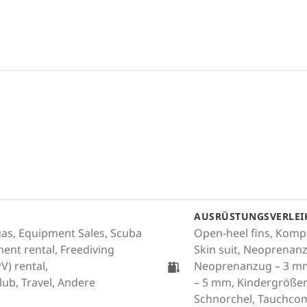
AUSRÜSTUNGSVERLEI
d gas, Equipment Sales, Scuba
Open-heel fins, Komp
ent rental, Freediving
Skin suit, Neoprenanzu
V) rental,
Neoprenanzug – 3 mm
lub, Travel, Andere
– 5 mm, Kindergröße
Schnorchel, Tauchcom