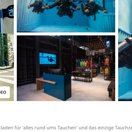
DEO
laden für 'alles rund ums Tauchen' und das einzige Tauchz