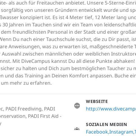
e- als auch für Freitauchen anbietet. Unsere 5-Sterne-Ein
 sorgfältig von unseren Gründern entwickelt wurde und spez
wasser konzipiert ist. Es ist 4 Meter tief, 12 Meter lang und
0 Jahren im Tauchen sind wir ein Team von leidenschaftli
dem freundlichsten Personal in der Stadt und einer großart
Wenn Du nach einer Tauchschule suchst, die zu Dir passt, is
klare Anweisungen, was zu erwarten ist, maßgeschneiderte 
Auswahl zwischen männlichen oder weiblichen Instruktor
st. Mit DiveCampus kannst Du all diese Punkte abhaken! W
h sicher zu halten und Dich zum bestmöglichen Taucher zu
n und das Training an Deinen Komfort anpassen. Buche ein
, um mehr zu erfahren.
WEBSEITE
c, PADI Freediving, PADI
http://www.divecam
servation, PADI First Aid -
y
SOZIALEN MEDIEN
Facebook
Instagram