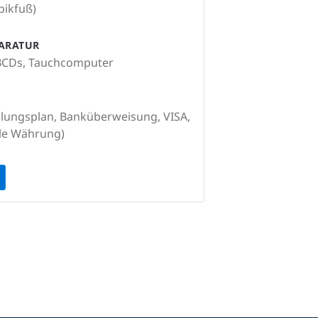
bikfuß)
PARATUR
 BCDs, Tauchcomputer
hlungsplan, Banküberweisung, VISA,
ale Währung)