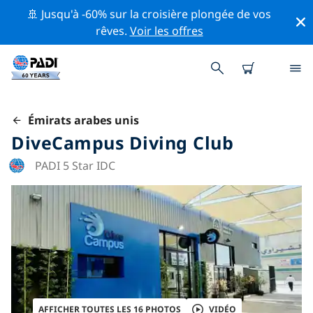
🚢 Jusqu'à -60% sur la croisière plongée de vos
rêves.
Voir les offres
Émirats arabes unis
DiveCampus Diving Club
PADI 5 Star IDC
AFFICHER TOUTES LES 16 PHOTOS
VIDÉO