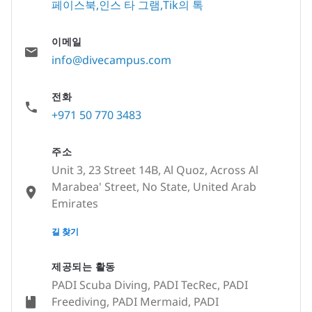
페이스북
인스 타 그램
Tik의 톡
이메일
info@divecampus.com
전화
+971 50 770 3483
주소
Unit 3, 23 Street 14B, Al Quoz, Across Al
Marabea' Street, No State, United Arab
Emirates
None
길 찾기
제공되는 활동
PADI Scuba Diving, PADI TecRec, PADI
Freediving, PADI Mermaid, PADI