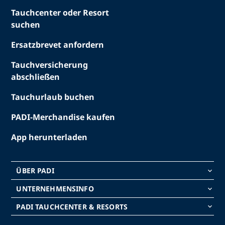
Tauchcenter oder Resort
suchen
Ersatzbrevet anfordern
Tauchversicherung
abschließen
Tauchurlaub buchen
PADI-Merchandise kaufen
App herunterladen
ÜBER PADI
keyboard_arrow_down
UNTERNEHMENSINFO
keyboard_arrow_down
PADI TAUCHCENTER & RESORTS
keyboard_arrow_down