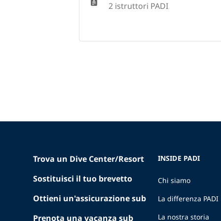
2 istruttori PADI
Trova un Dive Center/Resort
INSIDE PADI
Sostituisci il tuo brevetto
Chi siamo
Ottieni un'assicurazione sub
La differenza PADI
La nostra storia
Prenota una vacanza sub