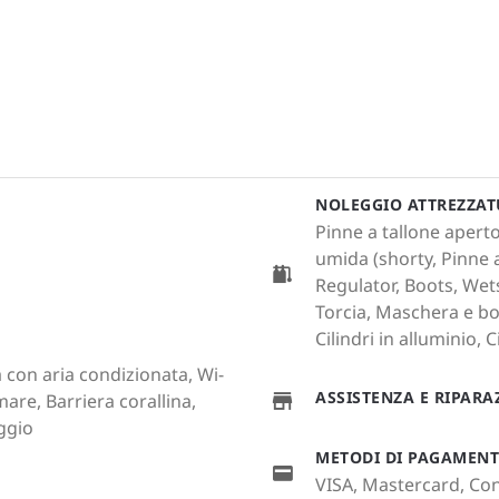
NOLEGGIO ATTREZZA
Pinne a tallone apert
umida (shorty, Pinne 
Regulator, Boots, Wet
Torcia, Maschera e b
Cilindri in alluminio, C
a con aria condizionata, Wi-
ASSISTENZA E RIPAR
mare, Barriera corallina,
ggio
METODI DI PAGAMEN
VISA, Mastercard, Cont