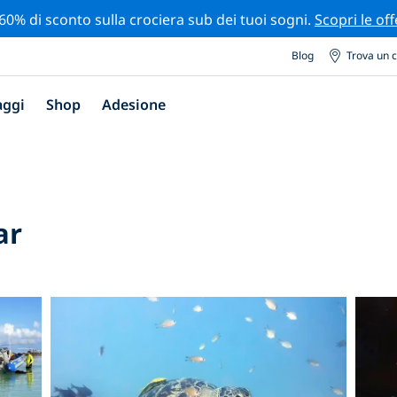
 60% di sconto sulla crociera sub dei tuoi sogni.
Scopri le off
Blog
Trova un 
aggi
Shop
Adesione
ar