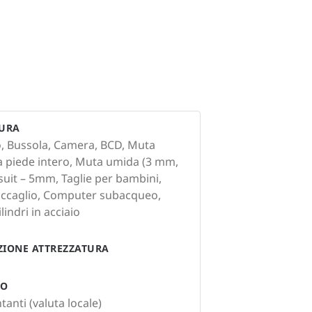
TURA
o, Bussola, Camera, BCD, Muta
a piede intero, Muta umida (3 mm,
suit – 5mm, Taglie per bambini,
occaglio, Computer subacqueo,
ilindri in acciaio
AZIONE ATTREZZATURA
TO
anti (valuta locale)