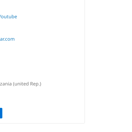
Youtube
bar.com
zania (united Rep.)