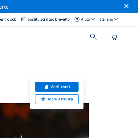
erte
centro sub
Sostituisci il tuo brevetto
Aiuto
Italiano
Vedi corsi
Altre attività