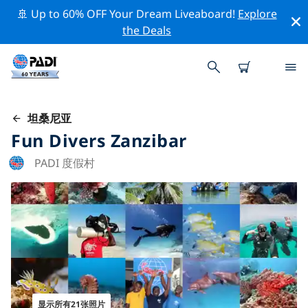
🚢 Up to 60% OFF Your Dream Liveaboard!
Explore
the Deals
坦桑尼亚
Fun Divers Zanzibar
PADI 度假村
显示所有21张照片