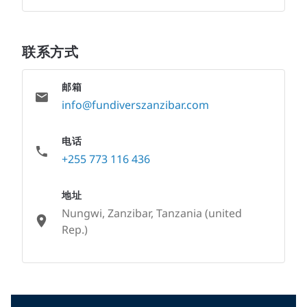
联系方式
邮箱
info@fundiverszanzibar.com
电话
+255 773 116 436
地址
Nungwi, Zanzibar, Tanzania (united
Rep.)
None