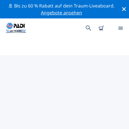
🚢 Bis zu 60 % Rabatt auf dein Traum-Liveaboard.
Angebote ansehen
DIE BESTEN
NATURSCHUTZAKTIVITÄTEN
MALAYSIA
Mithilfe der Filter und der interaktiven Karte kannst du
die Naturschutzaktivitäten im Umkreis von Malaysia
erkunden.