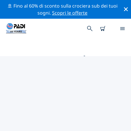
🚢 Fino al 60% di sconto sulla crociera sub dei tuoi
sogni.
Scopri le offerte
LE MIGLIORI ATTIVITÀ DI
CONSERVAZIONE VICINO A
MALESIA
Scopri le attività di conservazione vicino a Malesia con
l'aiuto dei filtri qui sopra o della mappa interattiva.