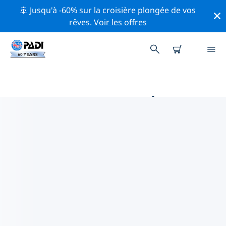
🚢 Jusqu'à -60% sur la croisière plongée de vos
rêves.
Voir les offres
PRINCIPALES ACTIVITÉS DE
CONSERVATION AUTOUR DE
MALAISIE
Explorez les activités de conservation autour de
Malaisie à l'aide des filtres ci-dessus ou de la carte
interactive.