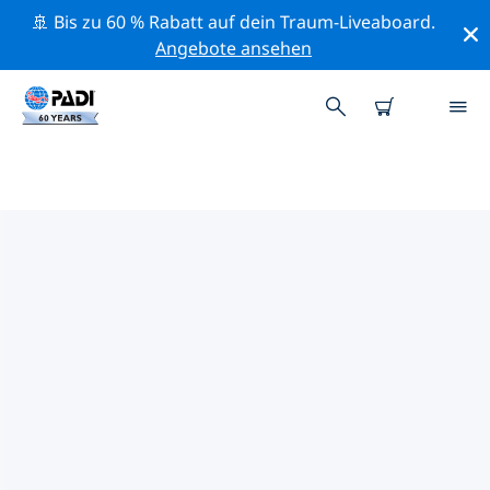
🚢 Bis zu 60 % Rabatt auf dein Traum-Liveaboard.
Angebote ansehen
DIE BESTEN
NATURSCHUTZAKTIVITÄTEN
MALAYSIA
Mithilfe der Filter und der interaktiven Karte kannst du
die Naturschutzaktivitäten im Umkreis von Malaysia
erkunden.