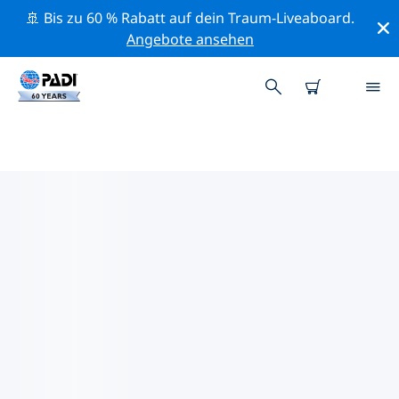
🚢 Bis zu 60 % Rabatt auf dein Traum-Liveaboard.
Angebote ansehen
DIE BESTEN
NATURSCHUTZAKTIVITÄTEN
LUZON
Mithilfe der Filter und der interaktiven Karte kannst du
die Naturschutzaktivitäten im Umkreis von Luzon
erkunden.