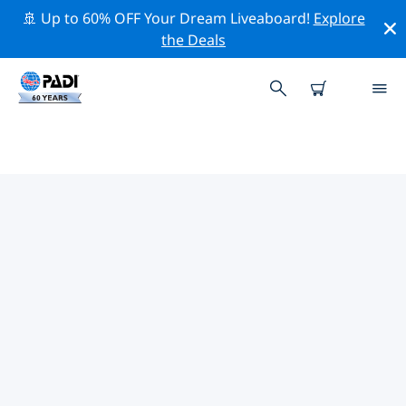
🚢 Up to 60% OFF Your Dream Liveaboard!
Explore
the Deals
TOP
NATUURBEHOUDSACTIVITEITEN
ROND LUZON
Ontdek de natuurbehoudsactiviteiten rond Luzon met
behulp van de bovenstaande filters of de interactieve
kaart.