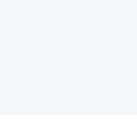
NOTIZIARIO