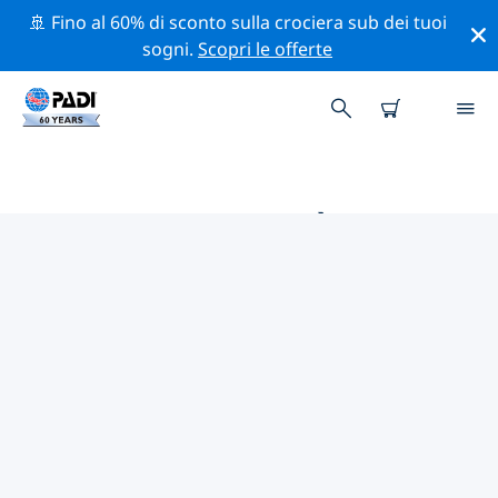
🚢 Fino al 60% di sconto sulla crociera sub dei tuoi
sogni.
Scopri le offerte
LE MIGLIORI ATTIVITÀ DI
CONSERVAZIONE VICINO A
LUZON
Scopri le attività di conservazione vicino a Luzon con
l'aiuto dei filtri qui sopra o della mappa interattiva.