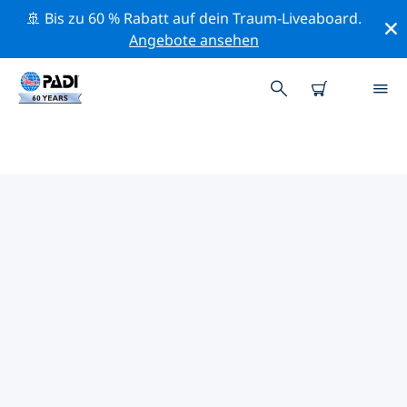
🚢 Bis zu 60 % Rabatt auf dein Traum-Liveaboard.
Angebote ansehen
DIE BESTEN
NATURSCHUTZAKTIVITÄTEN
INDIEN
Mithilfe der Filter und der interaktiven Karte kannst du
die Naturschutzaktivitäten im Umkreis von Indien
erkunden.