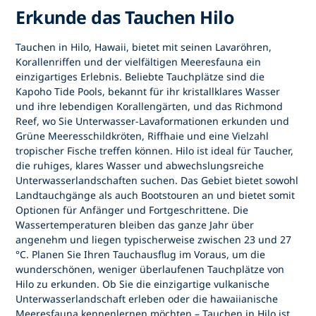
Erkunde das Tauchen Hilo
Tauchen in Hilo, Hawaii, bietet mit seinen Lavaröhren,
Korallenriffen und der vielfältigen Meeresfauna ein
einzigartiges Erlebnis. Beliebte Tauchplätze sind die
Kapoho Tide Pools, bekannt für ihr kristallklares Wasser
und ihre lebendigen Korallengärten, und das Richmond
Reef, wo Sie Unterwasser-Lavaformationen erkunden und
Grüne Meeresschildkröten, Riffhaie und eine Vielzahl
tropischer Fische treffen können. Hilo ist ideal für Taucher,
die ruhiges, klares Wasser und abwechslungsreiche
Unterwasserlandschaften suchen. Das Gebiet bietet sowohl
Landtauchgänge als auch Bootstouren an und bietet somit
Optionen für Anfänger und Fortgeschrittene. Die
Wassertemperaturen bleiben das ganze Jahr über
angenehm und liegen typischerweise zwischen 23 und 27
°C. Planen Sie Ihren Tauchausflug im Voraus, um die
wunderschönen, weniger überlaufenen Tauchplätze von
Hilo zu erkunden. Ob Sie die einzigartige vulkanische
Unterwasserlandschaft erleben oder die hawaiianische
Meeresfauna kennenlernen möchten – Tauchen in Hilo ist