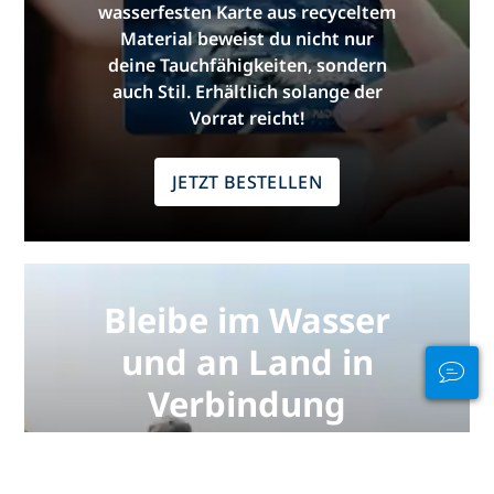
wasserfesten Karte aus recyceltem
Material beweist du nicht nur
deine Tauchfähigkeiten, sondern
auch Stil. Erhältlich solange der
Vorrat reicht!
JETZT BESTELLEN
Bleibe im Wasser
und an Land in
Verbindung
PADI Club™ ermöglicht dir, andere
Taucher zu treffen, deine