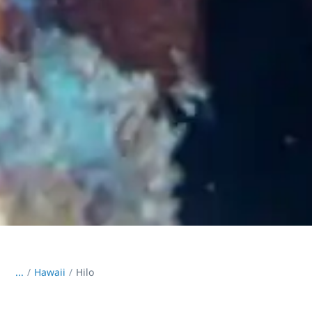
...
/
Hawaii
Hilo