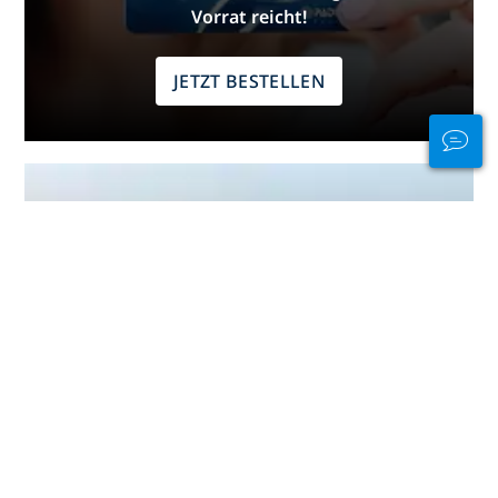
Vorrat reicht!
JETZT BESTELLEN
Bleibe im Wasser
und an Land in
Verbindung
PADI Club™ ermöglicht dir, andere
Taucher zu treffen, deine
Kenntnisse aufzufrischen und beim
Tauchen das nächste Level zu
erreichen – mit einem
KOSTENLOSEN Abo unseres