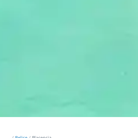
...
/
Belice
Placencia