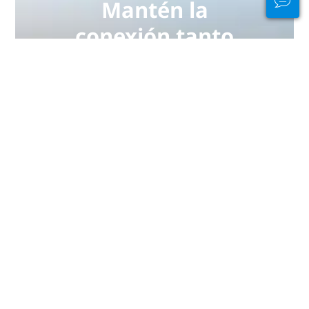
Mantén la
conexión tanto
dentro como
fuera del agua
PADI Club™ es tu manera de
quedar con buceadores, mantener
al día tus habilidades y llevar tus
dotes de buceo al siguiente nivel
con una suscripción anual
GRATUITA a la revista, cursos PADI
eLearning con descuento y ¡mucho
más!
ÚNETE YA