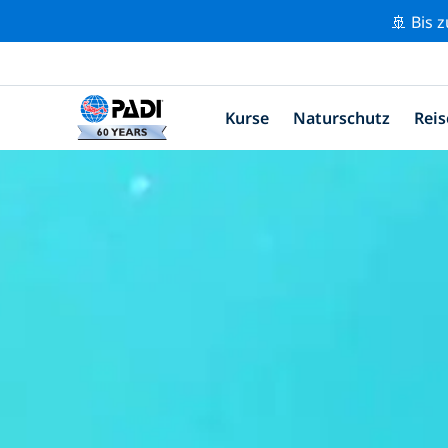
🚢 Bis 
Kurse
Naturschutz
Reis