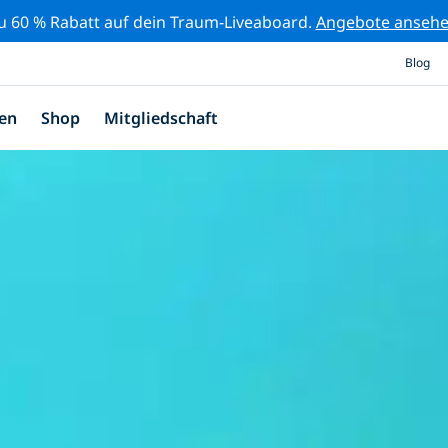
zu 60 % Rabatt auf dein Traum-Liveaboard.
Angebote anseh
Blog
en
Shop
Mitgliedschaft