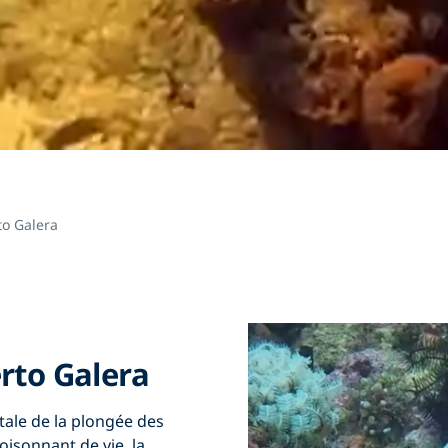
to Galera
erto Galera
itale de la plongée des
foisonnant de vie, la