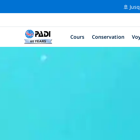
🚢 Jusq
Cours
Conservation
Vo