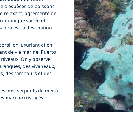
ude d'espèces de poissons
ée relaxant, agrémenté de
tronomique variée et
alera est la destination
corallien luxuriant et en
ant de vie marine. Puerto
 niveaux. On y observe
arangues, des vivaneaux,
es, des tambours et des
es, des serpents de mer à
es macro-crustacés.