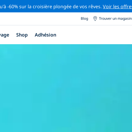
u'à -60% sur la croisière plongée de vos rêves.
Voir les offre
Blog
Trouver un magasin
yage
Shop
Adhésion