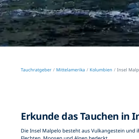
Tauchratgeber
Mittelamerika
Kolumbien
Insel Malp
Erkunde das Tauchen in I
Die Insel Malpelo besteht aus Vulkangestein und i
Flechten, Moosen und Algen bedeckt.