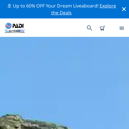
🚢 Up to 60% OFF Your Dream Liveaboard!
Explore
the Deals