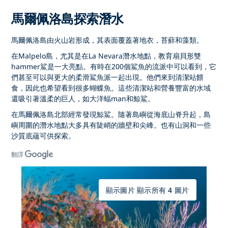
馬爾佩洛島探索潛水
馬爾佩洛島由火山岩形成，其表面覆蓋著地衣，苔蘚和藻類。
在Malpelo島，尤其是在La Nevara潛水地點，教育扇貝形雙
hammer鯊是一大亮點。有時在200個鯊魚的流派中可以看到，它
們甚至可以與更大的柔滑鯊魚派一起出現。他們來到清潔站餵
食，因此也希望看到很多蝴蝶魚。這些清潔站和營養豐富的水域
還吸引著溫柔的巨人，如大洋蝠man和鯨鯊。
在馬爾佩洛島北部經常發現鯨鯊。隨著島嶼從海底山脊升起，島
嶼周圍的潛水地點大多具有陡峭的牆壁和尖峰。也有山洞和一些
沙質底蘊可供探索。
翻譯
顯示圖片 顯示所有 4 圖片