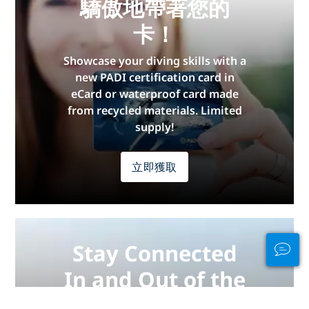
驕傲地帶著您的
卡！
Showcase your diving skills with a
new PADI certification card in
eCard or waterproof card made
from recycled materials. Limited
supply!
立即獲取
Stay Connected
In and Out of the
Water