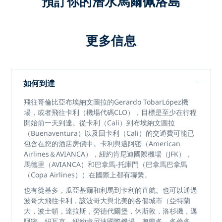
預訂你的潛水馬爾佩洛島
更多信息
如何到達
飛往哥倫比亞布埃納文圖拉的Gerardo TobarLópez機
場，或者飛往卡利（機場代碼CLO），目標是至少在行程
開始前一天到達。從卡利（Cali）到布埃納文圖拉
（Buenaventura）以及回卡利（Cali）的交通費可能已
包含在您的酒店房價中。卡利與邁阿密（American
Airlines＆AVIANCA），紐約肯尼迪國際機場（JFK），
馬德里（AVIANCA）和巴拿馬-托庫門（巴拿馬巴拿馬
（Copa Airlines））在國際上都有聯繫。
也有從基多，瓜亞基爾和利馬到卡利的直航。也可以通過
波哥大飛往卡利，該波哥大與北美的各個城市（亞特蘭
大，波士頓，達拉斯，勞德代爾堡，休斯敦，洛杉磯，邁
阿密，紐瓦克，紐約肯尼迪國際機場，奧蘭多，多倫多，