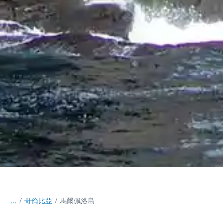
...
/
哥倫比亞
馬爾佩洛島