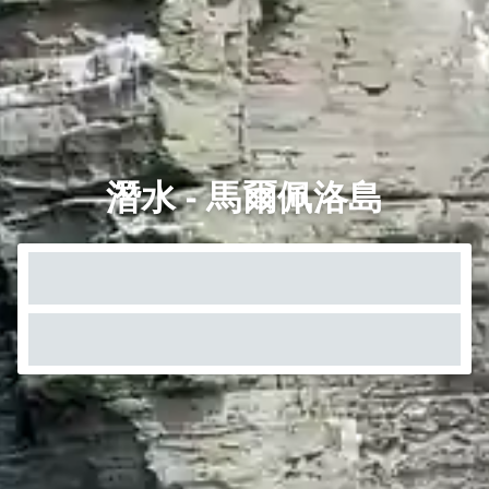
潛水 - 馬爾佩洛島