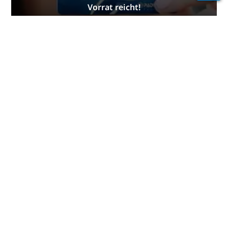
Vorrat reicht!
JETZT BESTELLEN
Bleibe im Wasser
und an Land in
Verbindung
PADI Club™ ermöglicht dir, andere
Taucher zu treffen, deine
Kenntnisse aufzufrischen und beim
Tauchen das nächste Level zu
erreichen – mit einem
KOSTENLOSEN Abo unseres