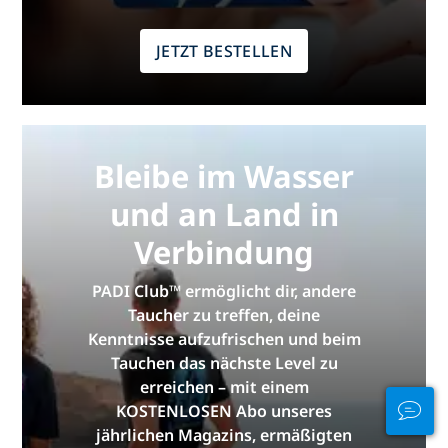
JETZT BESTELLEN
Bleibe im Wasser
und an Land in
Verbindung
PADI Club™ ermöglicht dir, andere
Taucher zu treffen, deine
Kenntnisse aufzufrischen und beim
Tauchen das nächste Level zu
erreichen – mit einem
KOSTENLOSEN Abo unseres
jährlichen Magazins, ermäßigten