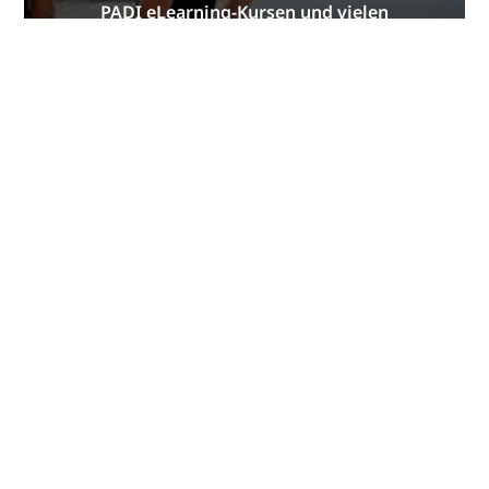
PADI eLearning-Kursen und vielen
weiteren Extras!
JETZT BEITRETEN
Werbung
Taucherlebnisse nach Kontinent
Afrika
Asien
Der Pazifik
Europa
Indischer Ozean
Karibik