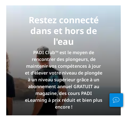
Restez connecté
dans et hors de
l'eau
PADI Club™ est le moyen de
rencontrer des plongeurs, de
maintenir vos compétences à jour
et d'élever votre niveau de plongée
à un niveau supérieur grâce à un
abonnement annuel GRATUIT au
magazine, des cours PADI
eLearning à prix réduit et bien plus
encore !
REJOIGNEZ-NOUS