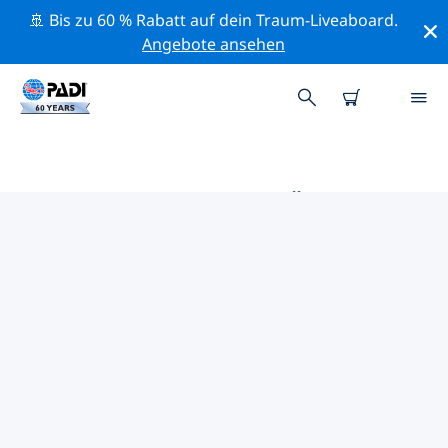
🚢 Bis zu 60 % Rabatt auf dein Traum-Liveaboard.
Angebote ansehen
DIE BESTEN TAUCHPLÄTZE IM
UMKREIS VON JEJU CITY
Derzeit sind 3 Tauchplätze im Umkreis von Jeju City
gelistet: 2 Strand-Tauchgänge, 2 Sandboden-
Tauchgänge und 1 Grotte-Tauchgang.
Mithilfe der Filter und der interaktiven Karte kannst du
die Tauchplätze im Umkreis von Jeju City erkunden. Auf
der jeweiligen Detailseite erhältst du mehr Infos über
den Tauchplatz; wenn er dir bekannt ist, kannst du für
ihn abstimmen.